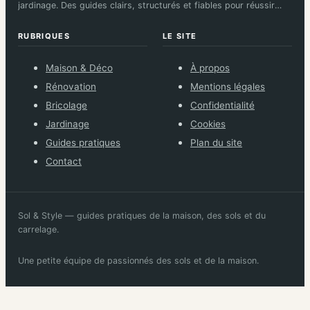
jardinage. Des guides clairs, structurés et fiables pour réussir
chaque chantier.
RUBRIQUES
LE SITE
Maison & Déco
À propos
Rénovation
Mentions légales
Bricolage
Confidentialité
Jardinage
Cookies
Guides pratiques
Plan du site
Contact
Sol & Style — guides pratiques de la maison, des sols et du
carrelage.
Une petite équipe de passionnés des sols et de la maison.