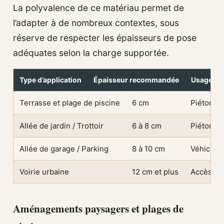
La polyvalence de ce matériau permet de
l’adapter à de nombreux contextes, sous
réserve de respecter les épaisseurs de pose
adéquates selon la charge supportée.
Type d’application
Épaisseur recommandée
Usage pri
Terrasse et plage de piscine
6 cm
Piétonni
Allée de jardin / Trottoir
6 à 8 cm
Piétonnie
Allée de garage / Parking
8 à 10 cm
Véhicules
Voirie urbaine
12 cm et plus
Accès po
Aménagements paysagers et plages de