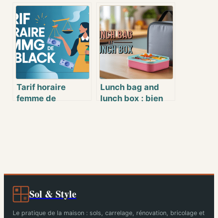
raviver un linge
machine à laver :
déteint ? Avis,
comment
conseils et
reconnaître
solutions
l’emplacement du
Calgon
Tarif horaire
Lunch bag and
femme de
lunch box : bien
ménage au black :
choisir pour des
ce qu’il faut
repas nomades
vraiment savoir
réussis
Sol & Style
Le pratique de la maison : sols, carrelage, rénovation, bricolage et