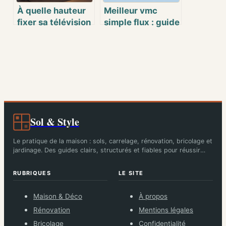
À quelle hauteur
Meilleur vmc
fixer sa télévision
simple flux : guide
au mur pour un
pour bien choisir
confort optimal ?
en 2026
Sol & Style
Le pratique de la maison : sols, carrelage, rénovation, bricolage et
jardinage. Des guides clairs, structurés et fiables pour réussir
chaque chantier.
RUBRIQUES
LE SITE
Maison & Déco
À propos
Rénovation
Mentions légales
Bricolage
Confidentialité