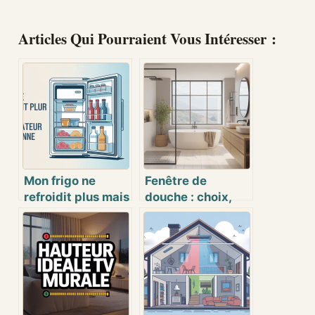
Articles Qui Pourraient Vous Intéresser :
Mon frigo ne
Fenêtre de
refroidit plus mais
douche : choix,
congélateur
pose et conseils
fonctionne : que
pratiques pour
faire
une salle de bain
concrètement ?
lumineuse