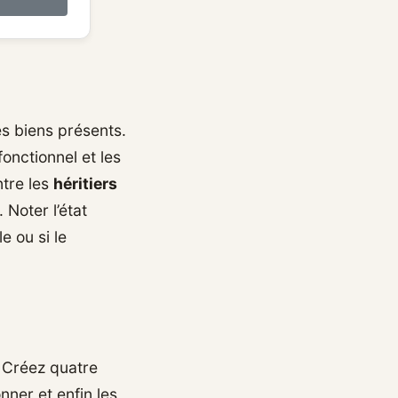
s biens présents.
fonctionnel et les
ntre les
héritiers
Noter l’état
e ou si le
. Créez quatre
nner et enfin les