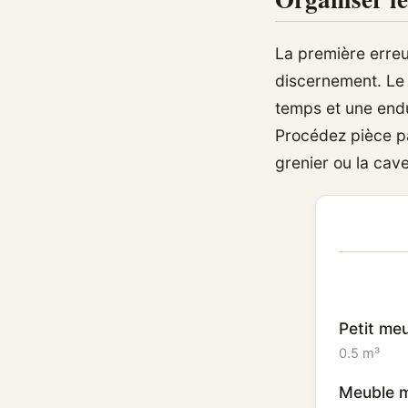
La première erreu
discernement. Le t
temps et une end
Procédez pièce p
grenier ou la cav
Petit meu
0.5 m³
Meuble m