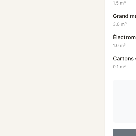
1.5 m³
Grand me
3.0 m³
Électromé
1.0 m³
Cartons 
0.1 m³