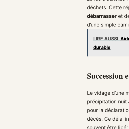
déchets. Cette ré
débarrasser
et de
d’une simple camio
LIRE AUSSI
Aid
durable
Succession e
Le vidage d’une m
précipitation nui
pour la déclarati
décès. Ce délai i
souvent être libé