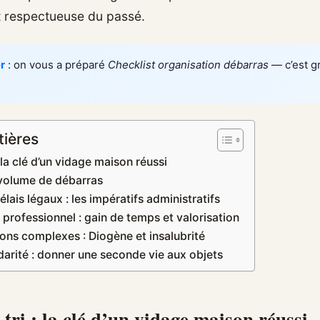
 et respectueuse du passé.
r
: on vous a préparé
Checklist organisation débarras
— c’est gr
tières
: la clé d’un vidage maison réussi
 volume de débarras
lais légaux : les impératifs administratifs
 professionnel : gain de temps et valorisation
ions complexes : Diogène et insalubrité
idarité : donner une seconde vie aux objets
 tri : la clé d’un vidage maison réussi