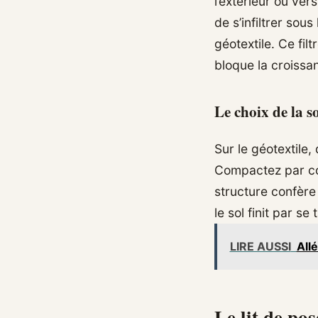
l’extérieur ou ve
de s’infiltrer sous
géotextile. Ce fi
bloque la croissa
Le choix de la 
Sur le géotextile
Compactez par cou
structure confèr
le sol finit par s
LIRE AUSSI
Allé
Le lit de pos