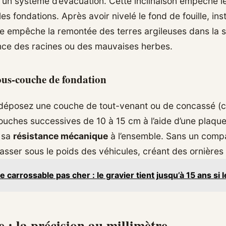
rs un système d’évacuation. Cette inclinaison empêche l
 les fondations. Après avoir nivelé le fond de fouille, inst
ltre empêche la remontée des terres argileuses dans la
nce des racines ou des mauvaises herbes.
sous-couche de fondation
, déposez une couche de tout-venant ou de concassé (ca
ches successives de 10 à 15 cm à l’aide d’une plaque
e sa
résistance mécanique
à l’ensemble. Sans un comp
e tasser sous le poids des véhicules, créant des ornières
e carrossable pas cher : le gravier tient jusqu’à 15 ans si 
e : la précision au millimètre