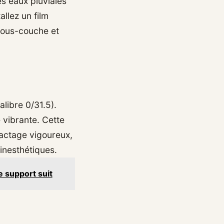
es eaux pluviales
allez un film
 sous-couche et
libre 0/31.5).
 vibrante. Cette
actage vigoureux,
 inesthétiques.
le support suit