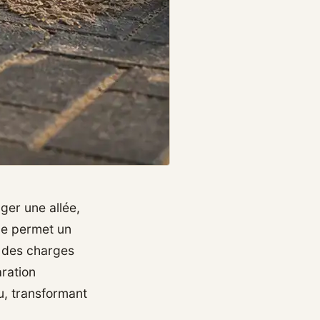
ger une allée,
me permet un
r des charges
aration
au, transformant