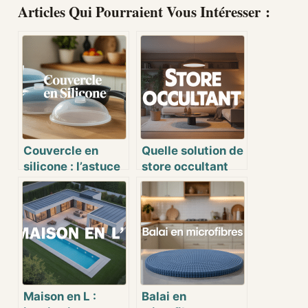
Articles Qui Pourraient Vous Intéresser :
Couvercle en
Quelle solution de
silicone : l’astuce
store occultant
incontournable en
Toiciel choisir
cuisine moderne
pour un intérieur
parfaitement
maîtrisé
Maison en L :
Balai en