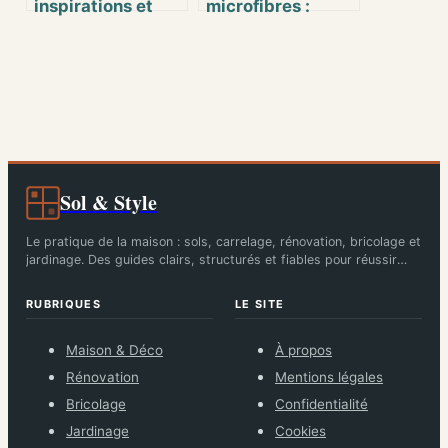
inspirations et
microfibres :
conseils pour
l’allié malin pour
concevoir votre
nettoyer
projet
efficacement
votre maison
Sol & Style
Le pratique de la maison : sols, carrelage, rénovation, bricolage et
jardinage. Des guides clairs, structurés et fiables pour réussir
chaque chantier.
RUBRIQUES
LE SITE
Maison & Déco
À propos
Rénovation
Mentions légales
Bricolage
Confidentialité
Jardinage
Cookies