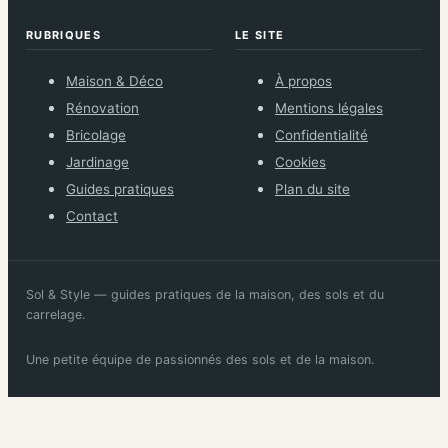
chaque chantier.
RUBRIQUES
LE SITE
Maison & Déco
À propos
Rénovation
Mentions légales
Bricolage
Confidentialité
Jardinage
Cookies
Guides pratiques
Plan du site
Contact
Sol & Style — guides pratiques de la maison, des sols et du
carrelage.
Une petite équipe de passionnés des sols et de la maison.