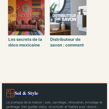
chaque jour pour
sans l’abîmer :
un air sain
méthodes et
idées originales
Les secrets de la
Distributeur de
déco mexicaine
savon : comment
pour donner du
choisir et
caractère à votre
optimiser son
intérieur
utilisation
Sol & Style
Le pratique de la maison : sols, carrelage, rénovation, bricolage et
jardinage. Des guides clairs, structurés et fiables pour réussir