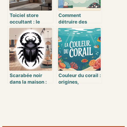
Toiciel store
Comment
occultant : le
détruire des
guide pour choisir
papiers sans les
et installer la
brûler : méthodes
solution idéale
simples et sûres
Scarabée noir
Couleur du corail :
dans la maison :
origines,
comprendre, agir
signification et
et prévenir
enjeux actuels
efficacement