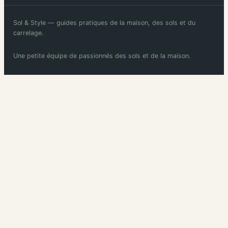
Sol & Style — guides pratiques de la maison, des sols et du
carrelage.
Une petite équipe de passionnés des sols et de la maison.