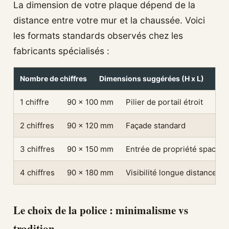
La dimension de votre plaque dépend de la
distance entre votre mur et la chaussée. Voici
les formats standards observés chez les
fabricants spécialisés :
Nombre de chiffres
Dimensions suggérées (H x L)
Us
1 chiffre
90 x 100 mm
Pilier de portail étroit
2 chiffres
90 x 120 mm
Façade standard
3 chiffres
90 x 150 mm
Entrée de propriété spacieu
4 chiffres
90 x 180 mm
Visibilité longue distance
Le choix de la police : minimalisme vs
tradition