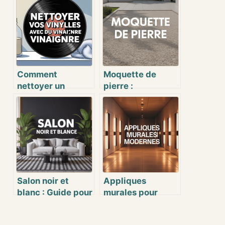
Comment
Moquette de
nettoyer un
pierre :
disque vinyle
avantages,
efficacement
inconvénients et
avec du vinaigre
points clés à
blanc
connaître
Salon noir et
Appliques
blanc : Guide pour
murales pour
une pièce
couloir : sublimer
élégante et
et éclairer chaque