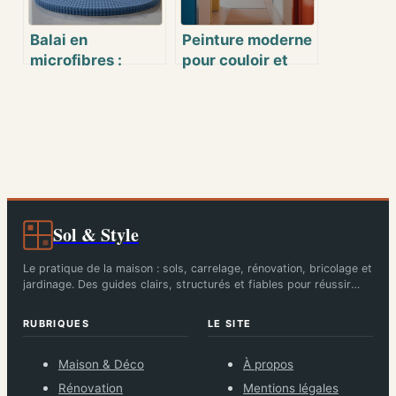
Balai en
Peinture moderne
microfibres :
pour couloir et
l’allié malin pour
portes :
nettoyer
inspirations et
efficacement
conseils experts
votre maison
Sol & Style
Le pratique de la maison : sols, carrelage, rénovation, bricolage et
jardinage. Des guides clairs, structurés et fiables pour réussir
chaque chantier.
RUBRIQUES
LE SITE
Maison & Déco
À propos
Rénovation
Mentions légales