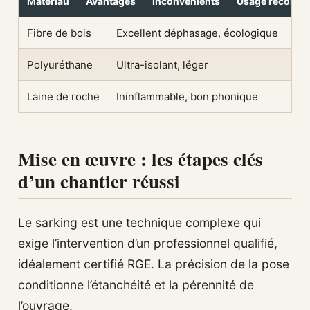
Matériau
Avantages
Inconvénients
Usage recomm
Fibre de bois
Excellent déphasage, écologique
Plu
Polyuréthane
Ultra-isolant, léger
Bi
Laine de roche
Ininflammable, bon phonique
Ép
Mise en œuvre : les étapes clés
d’un chantier réussi
Le sarking est une technique complexe qui
exige l’intervention d’un professionnel qualifié,
idéalement certifié RGE. La précision de la pose
conditionne l’étanchéité et la pérennité de
l’ouvrage.