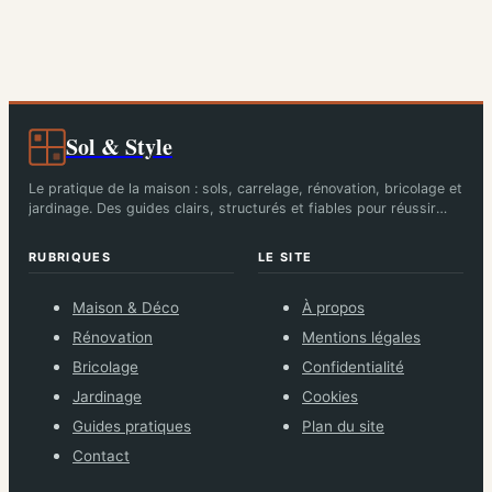
architecturaux
pour son séchage
automatique ?
Sol & Style
Le pratique de la maison : sols, carrelage, rénovation, bricolage et
jardinage. Des guides clairs, structurés et fiables pour réussir
chaque chantier.
RUBRIQUES
LE SITE
Maison & Déco
À propos
Rénovation
Mentions légales
Bricolage
Confidentialité
Jardinage
Cookies
Guides pratiques
Plan du site
Contact