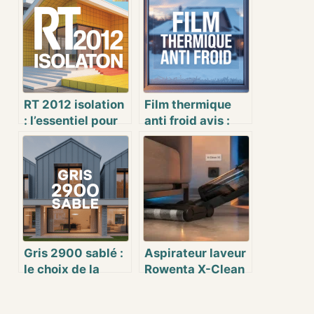
RT 2012 isolation
Film thermique
: l’essentiel pour
anti froid avis :
réussir la
que penser de ce
performance
dispositif isolant
énergétique de
?
votre logement
Gris 2900 sablé :
Aspirateur laveur
le choix de la
Rowenta X-Clean
couleur pour vos
10 : faut-il
projets
vraiment craquer