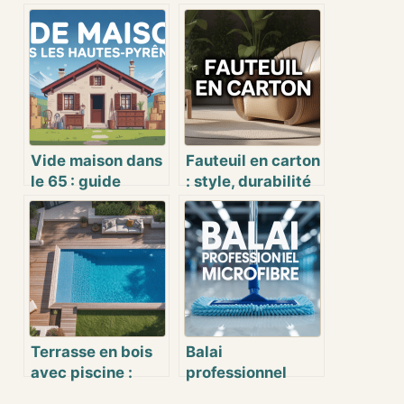
Vide maison dans
Fauteuil en carton
le 65 : guide
: style, durabilité
pratique pour
et innovation pour
organiser,
votre intérieur
valoriser et
réussir
Terrasse en bois
Balai
avec piscine :
professionnel
conseils, idées et
microfibre :