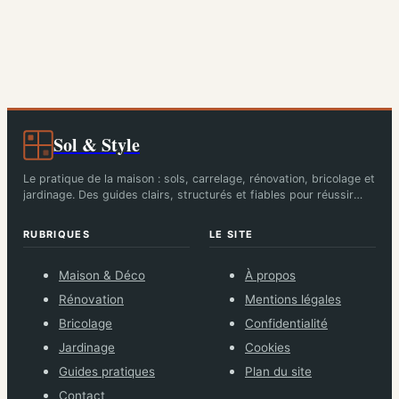
inspirations
efficacité, usages
et conseils pour
bien choisir
Sol & Style
Le pratique de la maison : sols, carrelage, rénovation, bricolage et
jardinage. Des guides clairs, structurés et fiables pour réussir
chaque chantier.
RUBRIQUES
LE SITE
Maison & Déco
À propos
Rénovation
Mentions légales
Bricolage
Confidentialité
Jardinage
Cookies
Guides pratiques
Plan du site
Contact